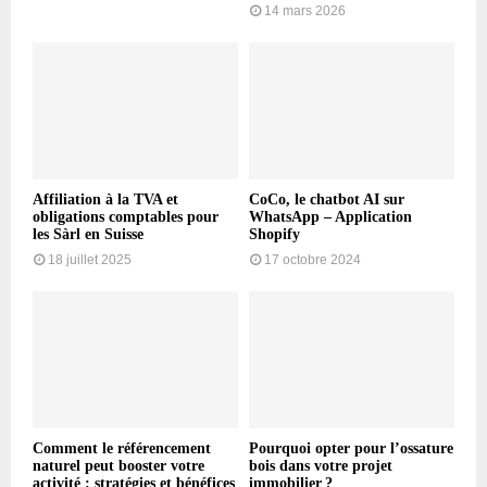
14 mars 2026
Affiliation à la TVA et
CoCo, le chatbot AI sur
obligations comptables pour
WhatsApp – Application
les Sàrl en Suisse
Shopify
18 juillet 2025
17 octobre 2024
Comment le référencement
Pourquoi opter pour l’ossature
naturel peut booster votre
bois dans votre projet
activité : stratégies et bénéfices
immobilier ?