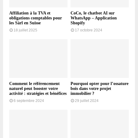
Affiliation à la TVA et
CoCo, le chatbot AI sur
obligations comptables pour
WhatsApp – Application
les Sàrl en Suisse
Shopify
18 juillet 2025
17 octobre 2024
Comment le référencement
Pourquoi opter pour l’ossature
naturel peut booster votre
bois dans votre projet
activité : stratégies et bénéfices
immobilier ?
6 septembre 2024
29 juillet 2024