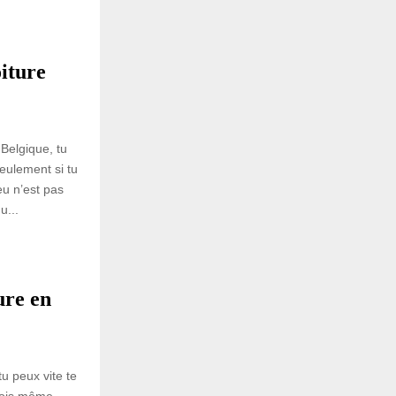
iture
 Belgique, tu
eulement si tu
eu n’est pas
u...
ure en
u peux vite te