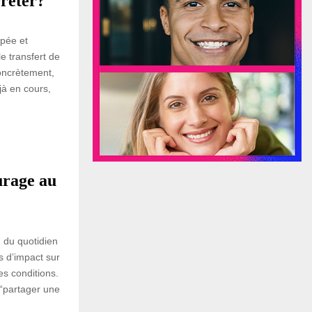
rêter?
ipée et
e transfert de
Concrètement,
jà en cours,
urage au
 du quotidien
s d’impact sur
es conditions.
 “partager une