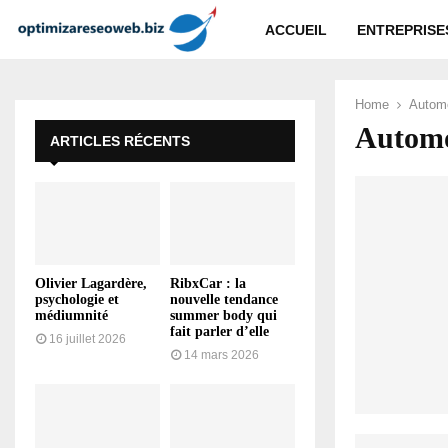
ACCUEIL
ENTREPRISE
Home
Automo
Automo
ARTICLES RÉCENTS
Olivier Lagardère,
RibxCar : la
psychologie et
nouvelle tendance
médiumnité
summer body qui
fait parler d’elle
16 juillet 2026
14 mars 2026