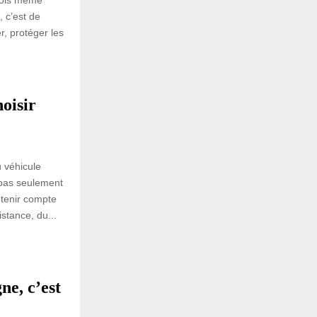
rfois même
 c’est de
r, protéger les
oisir
 véhicule
 pas seulement
 tenir compte
stance, du...
ne, c’est