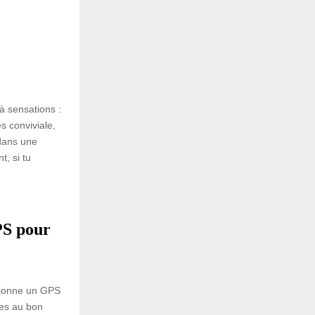
 à sensations :
ès conviviale,
 dans une
, si tu
PS pour
tionne un GPS
 es au bon