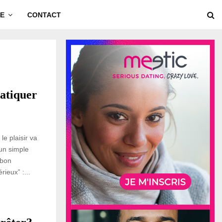
E
CONTACT
atiquer
le plaisir va
 un simple
 bon
ieux” :...