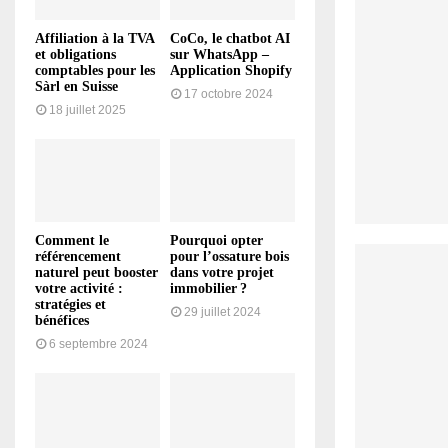
Affiliation à la TVA
CoCo, le chatbot AI
et obligations
sur WhatsApp –
comptables pour les
Application Shopify
Sàrl en Suisse
17 octobre 2024
18 juillet 2025
Comment le
Pourquoi opter
référencement
pour l’ossature bois
naturel peut booster
dans votre projet
votre activité :
immobilier ?
stratégies et
29 juillet 2024
bénéfices
6 septembre 2024