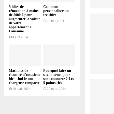
3 idées de
Comment
rénovation à moins
personnaliser un
de 5000 € pour
tee-shirt
augmenter la valeur
28 mai 2024
de votre
appartement à
Lausanne
4 juin 2024
Machines de
Pourquoi faire un
chantier d’occasion:
site internet pour
bien choisir une
son commerce ? Les
chargeuse compacte
5 points clés
28 avril 2024
19 mars 2024