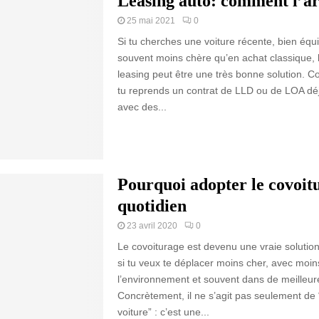
Leasing auto: comment l’ar
25 mai 2021
0
Si tu cherches une voiture récente, bien équ
souvent moins chère qu’en achat classique, l
leasing peut être une très bonne solution. 
tu reprends un contrat de LLD ou de LOA dé
avec des...
Pourquoi adopter le covoit
quotidien
23 avril 2020
0
Le covoiturage est devenu une vraie solution
si tu veux te déplacer moins cher, avec moin
l’environnement et souvent dans de meilleur
Concrètement, il ne s’agit pas seulement de
voiture” : c’est une...