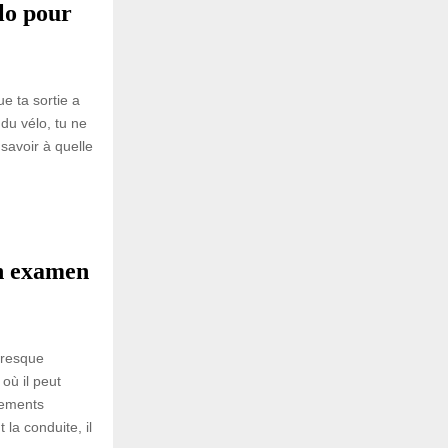
lo pour
e ta sortie a
du vélo, tu ne
savoir à quelle
on examen
presque
où il peut
cements
la conduite, il