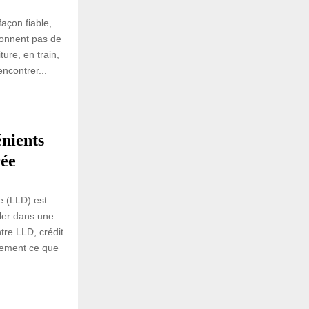
façon fiable,
ionnent pas de
ure, en train,
encontrer...
énients
rée
ée (LLD) est
ler dans une
tre LLD, crédit
rement ce que