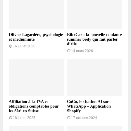
Olivier Lagardère, psychologie
RibxCar : la nouvelle tendance
et médiumnité
summer body qui fait parler
d’elle
16 juillet 2026
14 mars 2026
Affiliation à la TVA et
CoCo, le chatbot AI sur
obligations comptables pour
WhatsApp – Application
les Sàrl en Suisse
Shopify
18 juillet 2025
17 octobre 2024