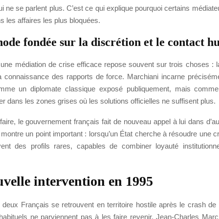
i ne se parlent plus. C’est ce qui explique pourquoi certains médiat
s les affaires les plus bloquées.
ode fondée sur la discrétion et le contact 
, une médiation de crise efficace repose souvent sur trois choses : la
 la connaissance des rapports de force. Marchiani incarne précisémen
omme un diplomate classique exposé publiquement, mais comme
er dans les zones grises où les solutions officielles ne suffisent plus.
faire, le gouvernement français fait de nouveau appel à lui dans d’au
la montre un point important : lorsqu’un État cherche à résoudre une cri
ent des profils rares, capables de combiner loyauté institutionne
velle intervention en 1995
deux Français se retrouvent en territoire hostile après le crash de
abituels ne parviennent pas à les faire revenir. Jean-Charles March