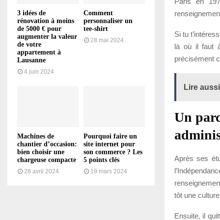
Paris en 197
renseignement,
3 idées de
Comment
rénovation à moins
personnaliser un
de 5000 € pour
tee-shirt
Si tu t’intére
augmenter la valeur
28 mai 2024
de votre
là où il faut
appartement à
précisément ce
Lausanne
4 juin 2024
Lire aussi
Un parc
adminis
Machines de
Pourquoi faire un
chantier d’occasion:
site internet pour
bien choisir une
son commerce ? Les
Après ses étu
chargeuse compacte
5 points clés
l’Indépendan
28 avril 2024
19 mars 2024
renseignement 
tôt une culture
Ensuite, il qu