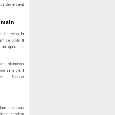
eurs deviennent
humain
 discrétion, la
t ce profil. Il
 un opérateur
tres situations
se sensible, il
lle et finesse
 leur chasseur.
iani intervient