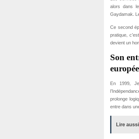
alors dans l
Gaydamak. Le 
Ce second épi
pratique, c’es
devient un ho
Son ent
europé
En 1999, Je
l’Indépendan
prolonge logiq
entre dans une
Lire aussi