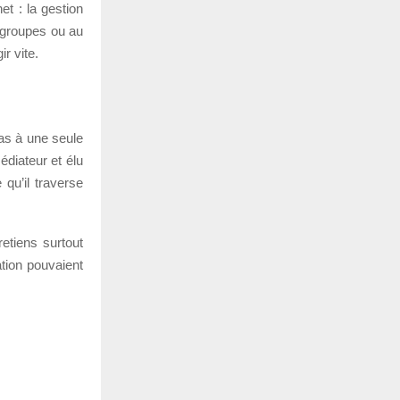
et : la gestion
 groupes ou au
ir vite.
as à une seule
médiateur et élu
 qu’il traverse
etiens surtout
ation pouvaient