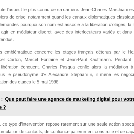
te l’aspect le plus connu de sa carrière. Jean-Charles Marchiani est
siers de crise, notamment quand les canaux diplomatiques classique
 demandes pourquoi son nom est associé à la libération d’otages, la 
 agir en médiateur discret, avec des interlocuteurs variés et dans
tendus.
us emblématique concerne les otages français détenus par le Hez
cel Carton, Marcel Fontaine et Jean-Paul Kauffmann. Pendant t
 libération échouent. Charles Pasqua confie alors la médiation 
ous le pseudonyme d’« Alexandre Stephani », il mène les négocia
ération des otages le 5 mai 1988.
 :
Que peut faire une agence de marketing digital pour votre
e ?
, ce type d’intervention repose rarement sur une seule action spectac
umulation de contacts, de confiance patiemment construite et de capa