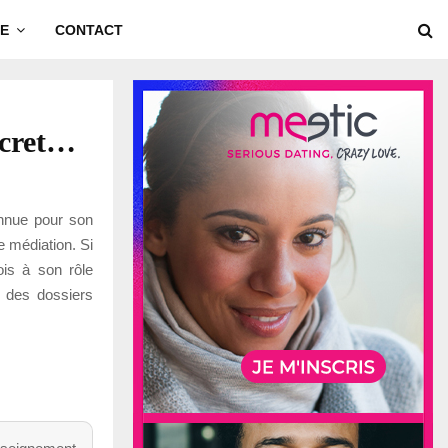
E
CONTACT
scret…
onnue pour son
e médiation. Si
ois à son rôle
s des dossiers