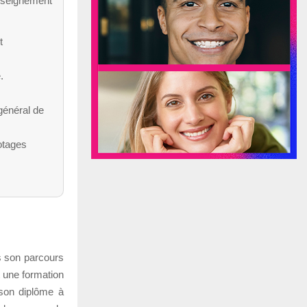
nseignement
t
.
 général de
’otages
 son parcours
it une formation
r son diplôme à