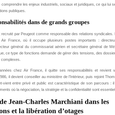
e comprendre les enjeux industriels, sociaux et juridiques, ce qui lui s
tions publiques.
onsabilités dans de grands groupes
st recruté par Peugeot comme responsable des relations syndicales.
int Air France, où il occupe plusieurs postes importants : directeu
irecteur général du commissariat aérien et secrétaire général de Mé
que, ce type de fonctions demande de gérer des tensions, des dossier
s complexes.
années chez Air France, il quitte ses responsabilités et revient 
986, il devient conseiller au ministère de l’Intérieur, puis rejoint Th
-vient entre privé et public est caractéristique de son parcours : i
ents où la négociation, la stratégie et la confidentialité sont essentiel
 de Jean-Charles Marchiani dans les
ns et la libération d’otages