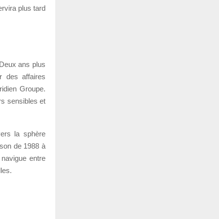
ervira plus tard
 Deux ans plus
r des affaires
ridien Groupe.
s sensibles et
vers la sphère
omson de 1988 à
l navigue entre
les.