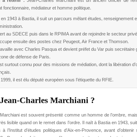
l a retenir :
Jean-Charles Marchiani est un ancien officier de re
 fonctionnaire, médiateur et homme politique.
en 1943 à Bastia, il suit un parcours mêlant études, renseignement e
inistration.
sert au SDECE puis dans le RPIMA avant de rejoindre le secteur privé
 occupe ensuite des postes chez Peugeot, Air France et Thomson.
travaille avec Charles Pasqua et devient préfet du Var puis secrétaire
zone de défense de Paris.
est surtout connu pour des missions de médiation, dont la libération d
nçais.
1999, il est élu député européen sous l’étiquette du RFIE.
 Jean-Charles Marchiani ?
 Marchiani est souvent présenté comme un homme de l’ombre, mais
très lisible quand on le remet dans l’ordre. Il naît à Bastia en 1943, su
 à l’Institut d’études politiques d’Aix-en-Provence, avant d’obteni