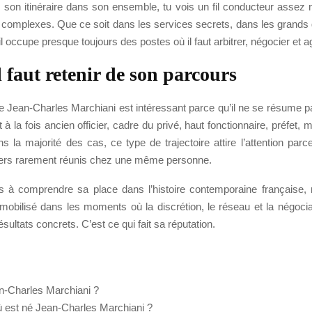
 son itinéraire dans son ensemble, tu vois un fil conducteur assez n
s complexes. Que ce soit dans les services secrets, dans les grands
 il occupe presque toujours des postes où il faut arbitrer, négocier et ag
l faut retenir de son parcours
e Jean-Charles Marchiani est intéressant parce qu’il ne se résume p
st à la fois ancien officier, cadre du privé, haut fonctionnaire, préfet, 
 la majorité des cas, ce type de trajectoire attire l’attention parce
vers rarement réunis chez une même personne.
s à comprendre sa place dans l’histoire contemporaine française, r
é mobilisé dans les moments où la discrétion, le réseau et la négoci
sultats concrets. C’est ce qui fait sa réputation.
n-Charles Marchiani ?
 est né Jean-Charles Marchiani ?