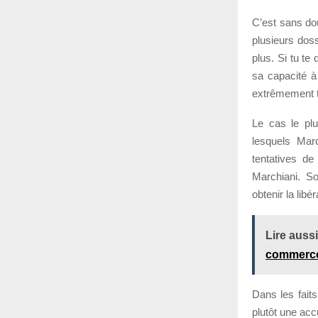
C’est sans dou
plusieurs dos
plus. Si tu te
sa capacité à
extrêmement 
Le cas le pl
lesquels Mar
tentatives de
Marchiani. S
obtenir la lib
Lire aussi
commerc
Dans les faits
plutôt une acc