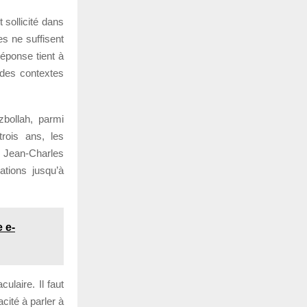
 sollicité dans
s ne suffisent
réponse tient à
 des contextes
bollah, parmi
rois ans, les
à Jean-Charles
tions jusqu’à
 e-
ulaire. Il faut
cité à parler à