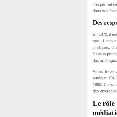
il lui permet d
dans ses fonc
Des resp
En 1970, il e
tard, il rejo
juridiques, d
Dans la prati
des arbitrage
Après treize 
publique. En 1
1993. Ce va-et
des environnem
Le rôle
médiatio