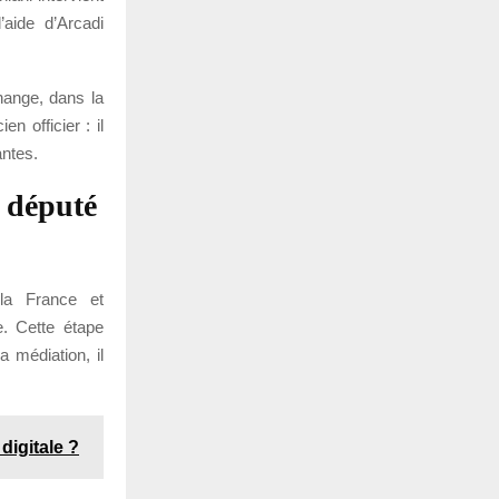
aide d’Arcadi
hange, dans la
n officier : il
antes.
e député
la France et
. Cette étape
a médiation, il
digitale ?