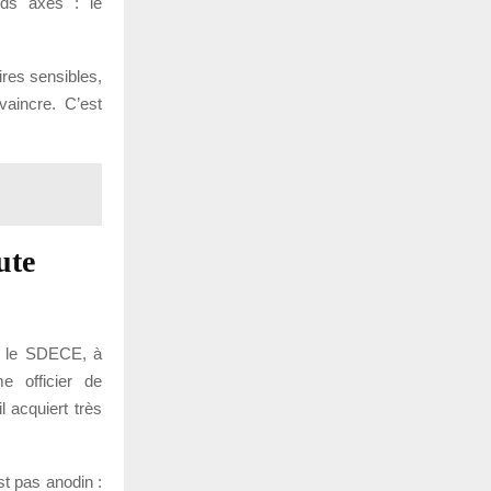
nds axes : le
ires sensibles,
vaincre. C’est
ute
s, le SDECE, à
e officier de
l acquiert très
st pas anodin :