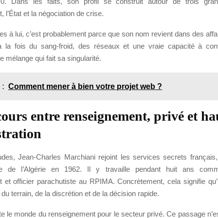
0. Dans les faits, son profil se construit autour de trois gra
 l’État et la négociation de crise.
sses à lui, c’est probablement parce que son nom revient dans des affa
 à la fois du sang-froid, des réseaux et une vraie capacité à con
 mélange qui fait sa singularité.
 :
Comment mener à bien votre projet web ?
ours entre renseignement, privé et ha
tration
des, Jean-Charles Marchiani rejoint les services secrets françai
ce de l’Algérie en 1962. Il y travaille pendant huit ans comm
et officier parachutiste au RPIMA. Concrètement, cela signifie qu’i
 du terrain, de la discrétion et de la décision rapide.
itte le monde du renseignement pour le secteur privé. Ce passage n’e