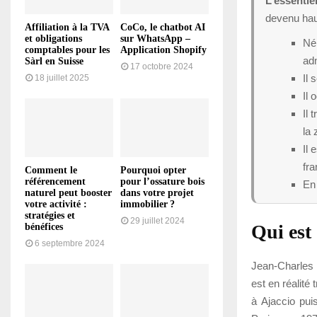
L’essentie
devenu haut
Affiliation à la TVA
CoCo, le chatbot AI
et obligations
sur WhatsApp –
Né 
comptables pour les
Application Shopify
adm
Sàrl en Suisse
17 octobre 2024
Il 
18 juillet 2025
Il
Il 
la 
Il 
fra
Comment le
Pourquoi opter
référencement
pour l’ossature bois
En 
naturel peut booster
dans votre projet
votre activité :
immobilier ?
stratégies et
29 juillet 2024
Qui est
bénéfices
6 septembre 2024
Jean-Charles
est en réalité 
à Ajaccio puis