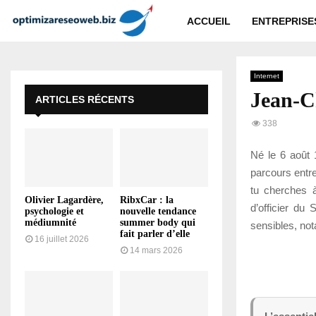
ACCUEIL
ENTREPRISE
Internet
Jean-C
ARTICLES RÉCENTS
338
Né le 6 août 
parcours entre
tu cherches à
Olivier Lagardère,
RibxCar : la
d’officier du
psychologie et
nouvelle tendance
médiumnité
summer body qui
sensibles, not
fait parler d’elle
16 juillet 2026
14 mars 2026