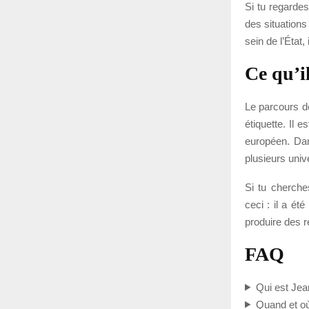
Si tu regardes
des situation
sein de l’État,
Ce qu’i
Le parcours d
étiquette. Il e
européen. Dans
plusieurs uni
Si tu cherche
ceci : il a ét
produire des ré
FAQ
Qui est Jea
Quand et où