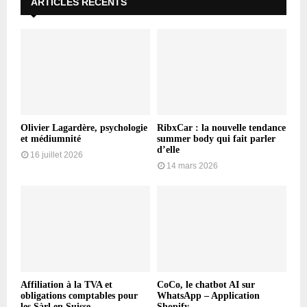
ARTICLES RÉCENTS
Olivier Lagardère, psychologie
RibxCar : la nouvelle tendance
et médiumnité
summer body qui fait parler
d’elle
16 juillet 2026
14 mars 2026
Affiliation à la TVA et
CoCo, le chatbot AI sur
obligations comptables pour
WhatsApp – Application
les Sàrl en Suisse
Shopify