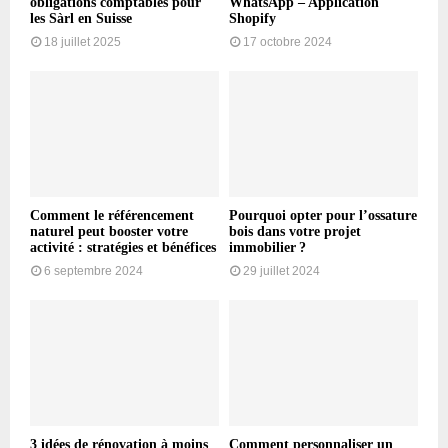
obligations comptables pour
WhatsApp – Application
les Sàrl en Suisse
Shopify
18 juillet 2025
17 octobre 2024
Comment le référencement
Pourquoi opter pour l’ossature
naturel peut booster votre
bois dans votre projet
activité : stratégies et bénéfices
immobilier ?
6 septembre 2024
29 juillet 2024
3 idées de rénovation à moins
Comment personnaliser un