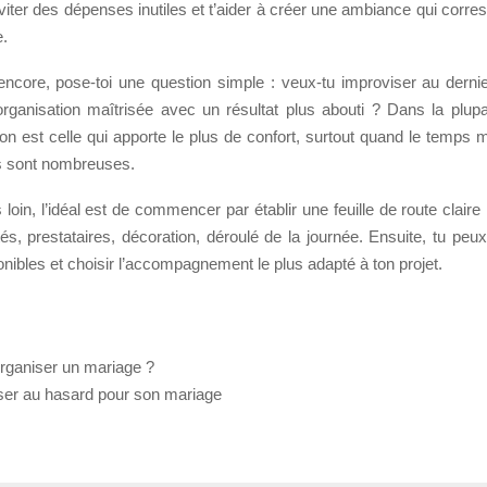
t’éviter des dépenses inutiles et t’aider à créer une ambiance qui corr
e.
 encore, pose-toi une question simple : veux-tu improviser au dern
organisation maîtrisée avec un résultat plus abouti ? Dans la plupa
on est celle qui apporte le plus de confort, surtout quand le temps
es sont nombreuses.
s loin, l’idéal est de commencer par établir une feuille de route claire 
és, prestataires, décoration, déroulé de la journée. Ensuite, tu pe
onibles et choisir l’accompagnement le plus adapté à ton projet.
ganiser un mariage ?
sser au hasard pour son mariage