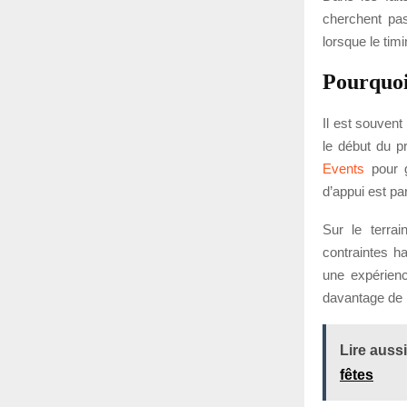
cherchent pas
lorsque le tim
Pourquoi
Il est souven
le début du p
Events
pour g
d’appui est par
Sur le terrai
contraintes h
une expérienc
davantage de m
Lire aussi
fêtes