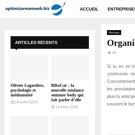
ACCUEIL
ENTREPRISE
Mariage
Organi
ARTICLES RÉCENTS
96
Si tu es en 
cérémonie ré
Concrètement, l
Olivier Lagardère,
RibxCar : la
les prestatair
psychologie et
nouvelle tendance
médiumnité
summer body qui
plus tu anticip
fait parler d’elle
16 juillet 2026
souvent le bo
14 mars 2026