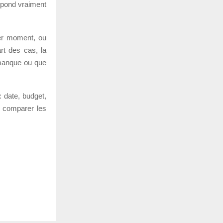
espond vraiment
ier moment, ou
rt des cas, la
 manque ou que
: date, budget,
ux comparer les