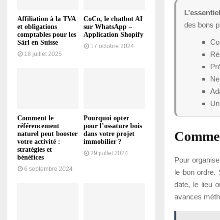
L’essentiel
Affiliation à la TVA
CoCo, le chatbot AI
des bons p
et obligations
sur WhatsApp –
comptables pour les
Application Shopify
Com
Sàrl en Suisse
17 octobre 2024
Rés
18 juillet 2025
Pré
Ne 
Ada
Un 
Comment le
Pourquoi opter
référencement
pour l’ossature bois
Commen
naturel peut booster
dans votre projet
votre activité :
immobilier ?
stratégies et
29 juillet 2024
bénéfices
Pour organise
6 septembre 2024
le bon ordre.
date, le lieu 
avances métho