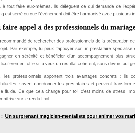
 à tout faire eux-mêmes. Ils délèguent ce qui demande de l’expér
ing est serré ou que l’événement doit être harmonisé avec plusieurs i
 faire appel à des professionnels du mariag
t recommandé de rechercher des professionnels de la préparation d
rojet. Par exemple, tu peux t’appuyer sur un prestataire spéciali
agner en sérénité et bénéficier d’un accompagnement plus struc
ticulièrement utile si tu veux un résultat cohérent, sans devoir tout gé
n, les professionnels apportent trois avantages concrets : ils c
abituelles, savent coordonner les prestataires et peuvent transforme
e fluide. Ce que cela change pour toi, c’est moins de stress, moi
aîtrise sur le rendu final.
 :
Un surprenant magicien-mentaliste pour animer vos mari