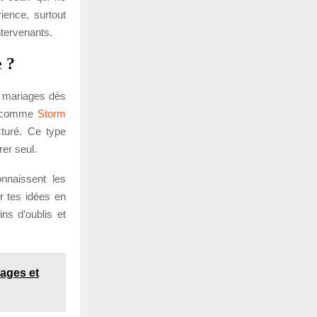
ience, surtout
ntervenants.
e ?
e mariages dès
sé comme
Storm
turé. Ce type
rer seul.
onnaissent les
r tes idées en
ns d’oublis et
ages et