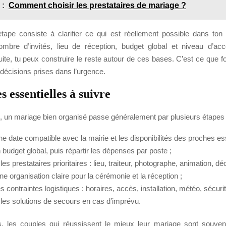
 :
Comment choisir les prestataires de mariage ?
tape consiste à clarifier ce qui est réellement possible dans ton
ombre d’invités, lieu de réception, budget global et niveau d’a
ite, tu peux construire le reste autour de ces bases. C’est ce que f
s décisions prises dans l’urgence.
s essentielles à suivre
 un mariage bien organisé passe généralement par plusieurs étapes 
ne date compatible avec la mairie et les disponibilités des proches ess
n budget global, puis répartir les dépenses par poste ;
les prestataires prioritaires : lieu, traiteur, photographe, animation, dé
ne organisation claire pour la cérémonie et la réception ;
les contraintes logistiques : horaires, accès, installation, météo, sécurit
r les solutions de secours en cas d’imprévu.
s, les couples qui réussissent le mieux leur mariage sont souve