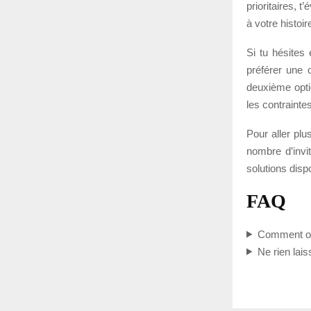
prioritaires, 
à votre histoir
Si tu hésites
préférer une 
deuxième opti
les contraint
Pour aller plu
nombre d’invit
solutions disp
FAQ
Comment or
Ne rien lai