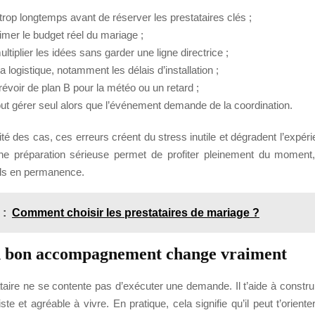
trop longtemps avant de réserver les prestataires clés ;
imer le budget réel du mariage ;
ultiplier les idées sans garder une ligne directrice ;
la logistique, notamment les délais d’installation ;
évoir de plan B pour la météo ou un retard ;
tout gérer seul alors que l’événement demande de la coordination.
té des cas, ces erreurs créent du stress inutile et dégradent l’expéri
une préparation sérieuse permet de profiter pleinement du moment
ails en permanence.
 :
Comment choisir les prestataires de mariage ?
n bon accompagnement change vraiment
taire ne se contente pas d’exécuter une demande. Il t’aide à constru
iste et agréable à vivre. En pratique, cela signifie qu’il peut t’oriente