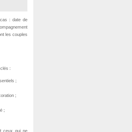
 cas : date de
ccompagnement
ont les couples
clés :
entiels ;
coration ;
é ;
nt ceux qui ne