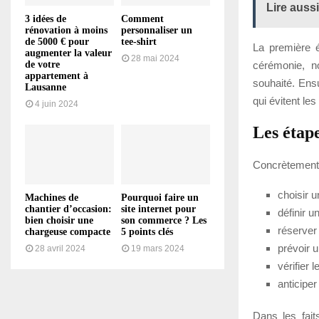
Lire aussi
3 idées de
Comment
rénovation à moins
personnaliser un
de 5000 € pour
tee-shirt
La première é
augmenter la valeur
28 mai 2024
cérémonie, n
de votre
appartement à
souhaité. Ensu
Lausanne
qui évitent le
4 juin 2024
Les étape
Concrètement,
choisir u
Machines de
Pourquoi faire un
chantier d’occasion:
site internet pour
définir u
bien choisir une
son commerce ? Les
réserver 
chargeuse compacte
5 points clés
prévoir u
28 avril 2024
19 mars 2024
vérifier 
anticipe
Dans les fait