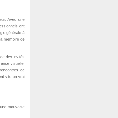
uteur. Avec une
fessionnels ont
ègle générale à
 la mémoire de
nce des invités
rence visuelle,
 rencontres ce
t vite un vrai
d’une mauvaise