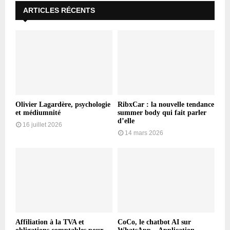
ARTICLES RÉCENTS
Olivier Lagardère, psychologie
RibxCar : la nouvelle tendance
et médiumnité
summer body qui fait parler
d’elle
16 juillet 2026
14 mars 2026
Affiliation à la TVA et
CoCo, le chatbot AI sur