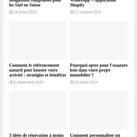
obligations comptables pour
WhatsApp – Application
les Sàrl en Suisse
Shopify
18 juillet 2025
17 octobre 2024
Comment le référencement
Pourquoi opter pour l’ossature
naturel peut booster votre
bois dans votre projet
activité : stratégies et bénéfices
immobilier ?
6 septembre 2024
29 juillet 2024
3 idées de rénovation à moins
Comment personnaliser un