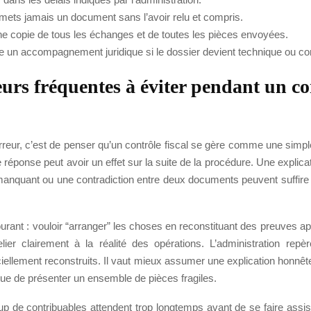
mets jamais un document sans l’avoir relu et compris.
e copie de tous les échanges et de toutes les pièces envoyées.
un accompagnement juridique si le dossier devient technique ou conf
eurs fréquentes à éviter pendant un co
reur, c’est de penser qu’un contrôle fiscal se gère comme une simpl
e réponse peut avoir un effet sur la suite de la procédure. Une explica
f manquant ou une contradiction entre deux documents peuvent suffire à
urant : vouloir “arranger” les choses en reconstituant des preuves 
elier clairement à la réalité des opérations. L’administration repè
iciellement reconstruits. Il vaut mieux assumer une explication honn
ue de présenter un ensemble de pièces fragiles.
p de contribuables attendent trop longtemps avant de se faire assist