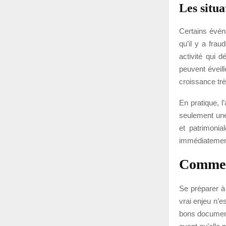
Les situa
Certains évén
qu’il y a frau
activité qui 
peuvent éveill
croissance très
En pratique, l
seulement une
et patrimonia
immédiatement
Comment
Se préparer à 
vrai enjeu n’e
bons document