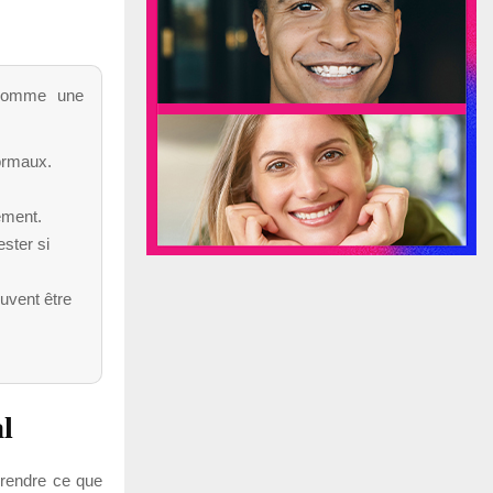
r comme une
normaux.
ement.
ester si
euvent être
l
prendre ce que