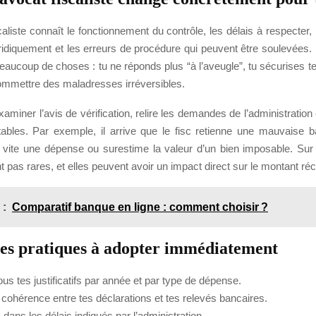
aliste connaît le fonctionnement du contrôle, les délais à respecter
uridiquement et les erreurs de procédure qui peuvent être soulevées. 
eaucoup de choses : tu ne réponds plus “à l’aveugle”, tu sécurises t
commettre des maladresses irréversibles.
xaminer l’avis de vérification, relire les demandes de l’administration e
tables. Par exemple, il arrive que le fisc retienne une mauvaise b
p vite une dépense ou surestime la valeur d’un bien imposable. Sur 
t pas rares, et elles peuvent avoir un impact direct sur le montant ré
 :
Comparatif banque en ligne : comment choisir ?
es pratiques à adopter immédiatement
us tes justificatifs par année et par type de dépense.
a cohérence entre tes déclarations et tes relevés bancaires.
ans les délais indiqués par l’administration.