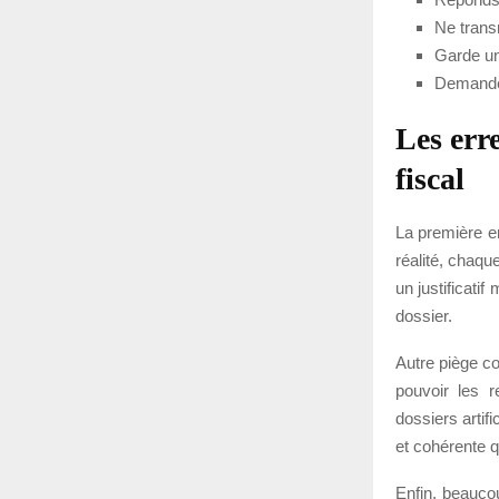
Ne trans
Garde un
Demande 
Les err
fiscal
La première er
réalité, chaqu
un justificati
dossier.
Autre piège co
pouvoir les r
dossiers artif
et cohérente q
Enfin, beaucou