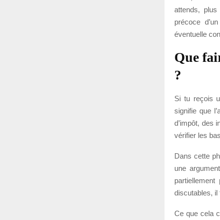
attends, plu
précoce d’un
éventuelle con
Que fair
?
Si tu reçois u
signifie que l
d’impôt, des i
vérifier les b
Dans cette pha
une argumenta
partiellement
discutables, i
Ce que cela ch