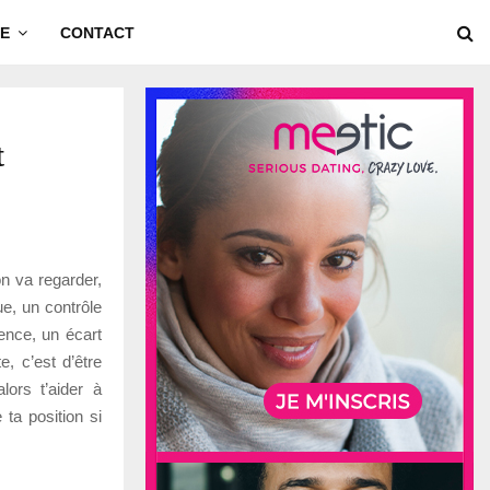
E
CONTACT
t
on va regarder,
e, un contrôle
ence, un écart
, c’est d’être
ors t’aider à
ta position si