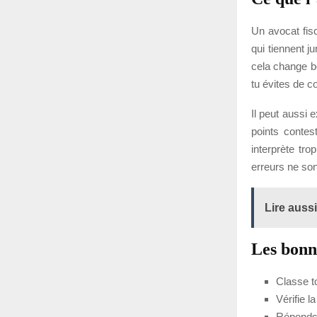
Un avocat fisc
qui tiennent j
cela change b
tu évites de 
Il peut aussi e
points contes
interprète tro
erreurs ne son
Lire aussi
Les bonn
Classe to
Vérifie l
Réponds d