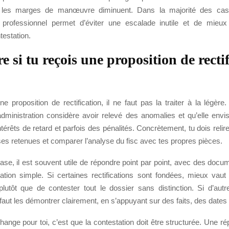
s les marges de manœuvre diminuent. Dans la majorité des cas, l
 professionnel permet d’éviter une escalade inutile et de mieux
testation.
e si tu reçois une proposition de recti
ne proposition de rectification, il ne faut pas la traiter à la légè
’administration considère avoir relevé des anomalies et qu’elle env
ntérêts de retard et parfois des pénalités. Concrètement, tu dois relir
ases retenues et comparer l’analyse du fisc avec tes propres pièces.
se, il est souvent utile de répondre point par point, avec des docu
tion simple. Si certaines rectifications sont fondées, mieux vaut 
 plutôt que de contester tout le dossier sans distinction. Si d’autr
l faut les démontrer clairement, en s’appuyant sur des faits, des dates
ange pour toi, c’est que la contestation doit être structurée. Une 