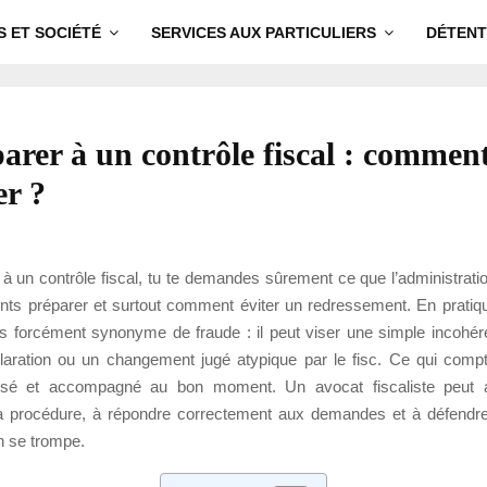
S ET SOCIÉTÉ
SERVICES AUX PARTICULIERS
DÉTENT
arer à un contrôle fiscal : commen
er ?
e à un contrôle fiscal, tu te demandes sûrement ce que l’administrati
ts préparer et surtout comment éviter un redressement. En pratiqu
pas forcément synonyme de fraude : il peut viser une simple incohér
aration ou un changement jugé atypique par le fisc. Ce qui compte
anisé et accompagné au bon moment. Un avocat fiscaliste peut al
 procédure, à répondre correctement aux demandes et à défendre 
on se trompe.