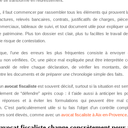
 ne se transforme en redressement.
 il faut commencer par rassembler tous les éléments qui prouvent la 
actures, relevés bancaires, contrats, justificatifs de charges, piè
erciaux, tableaux de suivi, et tout document utile pour expliquer un
patrimoine. Plus ton dossier est clair, plus tu facilites le travail de 
le risque de contestation.
ique, l’une des erreurs les plus fréquentes consiste à envoyer
 non vérifiées. Or, une pièce mal expliquée peut être interprétée con
ndé de relire chaque déclaration, de vérifier les montants, de 
tre les documents et de préparer une chronologie simple des faits.
 un
avocat fiscaliste
est souvent décisif, surtout si la situation est se
ement de “défendre” après coup : il t’aide aussi à anticiper les po
es réponses et à éviter les formulations qui peuvent être mal 
on. C’est particulièrement utile si tu fais l’objet d’un contrôle com
iers sont élevés, comme avec un
avocat fiscaliste à Aix-en-Provence
.
avocat fiscaliste change concrètement pour 