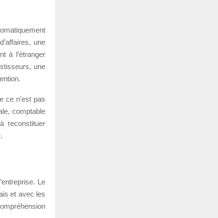
utomatiquement
d’affaires, une
t à l’étranger
estisseurs, une
tention.
ue ce n’est pas
ale, comptable
à reconstituer
.
’entreprise. Le
ais et avec les
ncompréhension