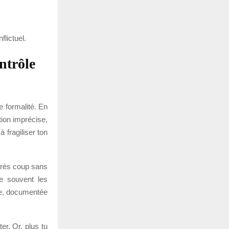
lictuel.
ntrôle
e formalité. En
tion imprécise,
 fragiliser ton
après coup sans
re souvent les
ête, documentée
er. Or, plus tu