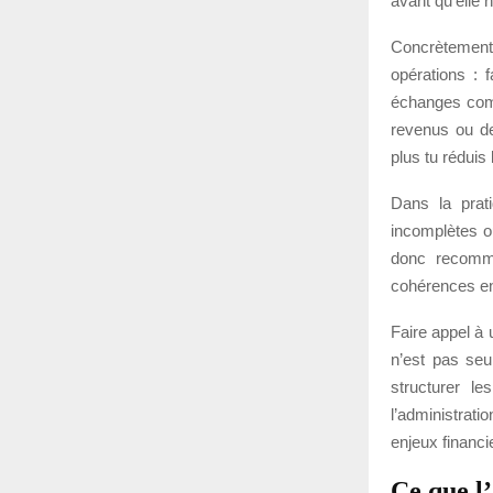
avant qu’elle
Concrètement,
opérations : f
échanges comm
revenus ou de 
plus tu réduis 
Dans la prat
incomplètes ou
donc recomma
cohérences en
Faire appel à
n’est pas seul
structurer l
l’administrati
enjeux financ
Ce que l’