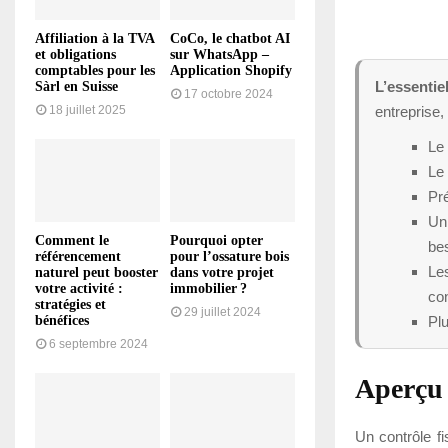
Affiliation à la TVA
CoCo, le chatbot AI
et obligations
sur WhatsApp –
comptables pour les
Application Shopify
L’essentie
Sàrl en Suisse
17 octobre 2024
entreprise,
18 juillet 2025
Le 
Le 
Pré
Un 
Comment le
Pourquoi opter
be
référencement
pour l’ossature bois
Les
naturel peut booster
dans votre projet
votre activité :
immobilier ?
co
stratégies et
29 juillet 2024
Plu
bénéfices
6 septembre 2024
Aperçu 
Un contrôle f