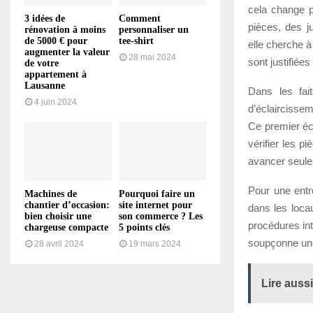
cela change p
3 idées de
Comment
pièces, des j
rénovation à moins
personnaliser un
de 5000 € pour
tee-shirt
elle cherche à
augmenter la valeur
28 mai 2024
sont justifiée
de votre
appartement à
Lausanne
Dans les fai
4 juin 2024
d’éclaircissem
Ce premier éch
vérifier les p
avancer seule 
Pour une entre
Machines de
Pourquoi faire un
chantier d’occasion:
site internet pour
dans les locau
bien choisir une
son commerce ? Les
procédures int
chargeuse compacte
5 points clés
soupçonne une
28 avril 2024
19 mars 2024
Lire aussi