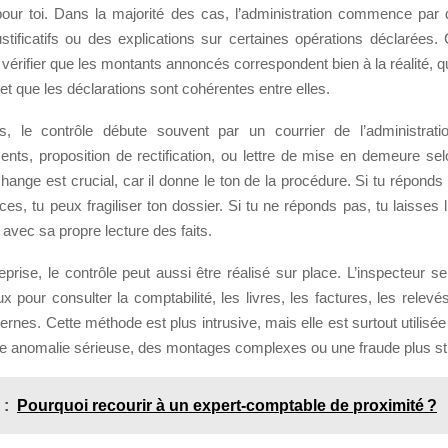
our toi. Dans la majorité des cas, l’administration commence pa
ustificatifs ou des explications sur certaines opérations déclarées.
 vérifier que les montants annoncés correspondent bien à la réalité, 
s et que les déclarations sont cohérentes entre elles.
ts, le contrôle débute souvent par un courrier de l’administrat
ents, proposition de rectification, ou lettre de mise en demeure selo
ange est crucial, car il donne le ton de la procédure. Si tu réponds 
ièces, tu peux fragiliser ton dossier. Si tu ne réponds pas, tu laisses l
avec sa propre lecture des faits.
prise, le contrôle peut aussi être réalisé sur place. L’inspecteur s
x pour consulter la comptabilité, les livres, les factures, les relevés
ernes. Cette méthode est plus intrusive, mais elle est surtout utilisée 
 anomalie sérieuse, des montages complexes ou une fraude plus st
 :
Pourquoi recourir à un expert-comptable de proximité ?