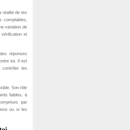
réalité de tes
ces comptables,
e variation de
vérification et
 des réponses
tre toi. Il est
contrôler les
nsible. Son rôle
ints faibles, à
comprises par
plexe ou si les
toi