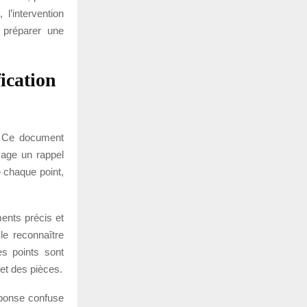
’intervention
 préparer une
fication
re. Ce document
isage un rappel
e chaque point,
ments précis et
le reconnaître
es points sont
 et des pièces.
réponse confuse