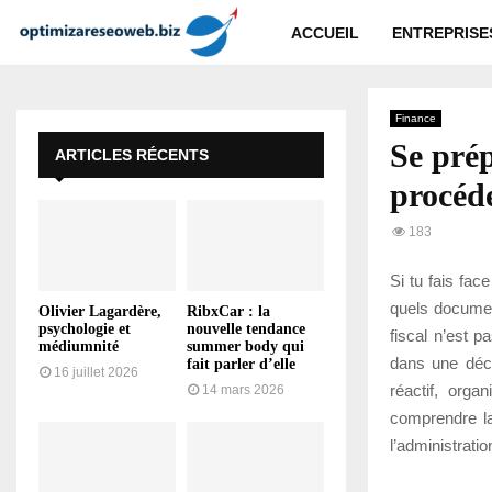
ACCUEIL
ENTREPRISE
Finance
Se prép
ARTICLES RÉCENTS
procéd
183
Si tu fais fac
quels documen
Olivier Lagardère,
RibxCar : la
psychologie et
nouvelle tendance
fiscal n’est 
médiumnité
summer body qui
dans une décl
fait parler d’elle
16 juillet 2026
réactif, org
14 mars 2026
comprendre la
l’administrati