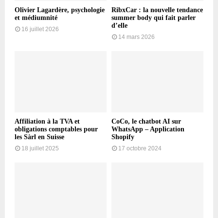
Olivier Lagardère, psychologie
RibxCar : la nouvelle tendance
et médiumnité
summer body qui fait parler
d’elle
16 juillet 2026
14 mars 2026
Affiliation à la TVA et
CoCo, le chatbot AI sur
obligations comptables pour
WhatsApp – Application
les Sàrl en Suisse
Shopify
18 juillet 2025
17 octobre 2024