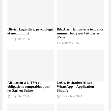
Olivier Lagardère, psychologie
RibxCar : la nouvelle tendance
et médiumnité
summer body qui fait parler
d’elle
16 juillet 2026
14 mars 2026
Affiliation à la TVA et
CoCo, le chatbot AI sur
obligations comptables pour
WhatsApp – Application
les Sàrl en Suisse
Shopify
18 juillet 2025
17 octobre 2024