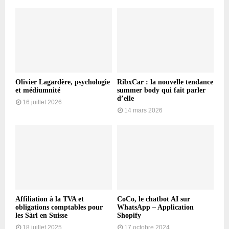
Olivier Lagardère, psychologie
RibxCar : la nouvelle tendance
et médiumnité
summer body qui fait parler
d’elle
16 juillet 2026
14 mars 2026
Affiliation à la TVA et
CoCo, le chatbot AI sur
obligations comptables pour
WhatsApp – Application
les Sàrl en Suisse
Shopify
18 juillet 2025
17 octobre 2024