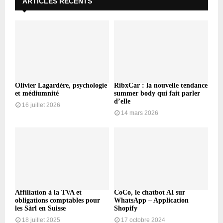
ARTICLES RÉCENTS
Olivier Lagardère, psychologie
RibxCar : la nouvelle tendance
et médiumnité
summer body qui fait parler
d’elle
16 juillet 2026
14 mars 2026
Affiliation à la TVA et
CoCo, le chatbot AI sur
obligations comptables pour
WhatsApp – Application
les Sàrl en Suisse
Shopify
18 juillet 2025
17 octobre 2024